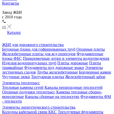
Контакты
Завод ЖБИ
с 2010 года
Каталог
ЖБИ для дорожного строительства
Бетонные блоки для гофрированных труб
Опорные плиты
Железобетонные плиты для ж/д переездов
Фундаментные
блоки ФБС
Прикромочные лотки и элементы водоотведения
Изделия водопропускных труб
Плиты дорожные
Плиты
трамвайные
Фундаменты под дорожные знаки
Элементы
лестничных сходов
Трубы железобетонные
Бордюрные камни
Чугунные люки
Тротуарная плитка
Железобетонный забор
Элементы теплотрасс
Тепловые камеры сетей
Каналы непроходные теплосетей
Опорные подушки теплотрасс
Камеры тепловые сборно-
монолитные
Каналы сборные на теплосетях
Фундаменты ФМ
- теплосети
Элементы энергетического строительства
Колодцы кабельной связи ККС
Трехлучевые фундаменты