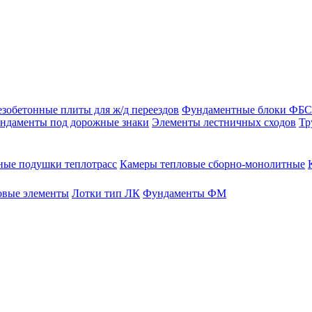
зобетонные плиты для ж/д переездов
Фундаментные блоки ФБС
ндаменты под дорожные знаки
Элементы лестничных сходов
Тр
ые подушки теплотрасс
Камеры тепловые сборно-монолитные
овые элементы
Лотки тип ЛК
Фундаменты ФМ