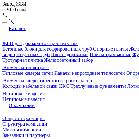
Завод ЖБИ
с 2010 года
Каталог
ЖБИ для дорожного строительства
Бетонные блоки для гофрированных труб
Опорные плиты
Желе
водопропускных труб
Плиты дорожные
Плиты трамвайные
Фу
Тротуарная плитка
Железобетонный забор
Элементы теплотрасс
Тепловые камеры сетей
Каналы непроходные теплосетей
Опорн
Элементы энергетического строительства
Колодцы кабельной связи ККС
Трехлучевые фундаменты
Лотк
Нетиповые изделия
Нетиповые изделия
О компании
Общая информация
Структура компании
Миссия компании
Заказчики и партнеры