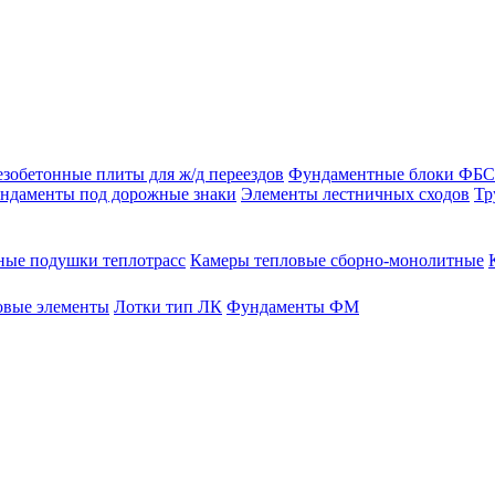
зобетонные плиты для ж/д переездов
Фундаментные блоки ФБС
ндаменты под дорожные знаки
Элементы лестничных сходов
Тр
ые подушки теплотрасс
Камеры тепловые сборно-монолитные
овые элементы
Лотки тип ЛК
Фундаменты ФМ