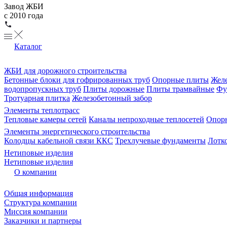
Завод ЖБИ
с 2010 года
Каталог
ЖБИ для дорожного строительства
Бетонные блоки для гофрированных труб
Опорные плиты
Желе
водопропускных труб
Плиты дорожные
Плиты трамвайные
Фу
Тротуарная плитка
Железобетонный забор
Элементы теплотрасс
Тепловые камеры сетей
Каналы непроходные теплосетей
Опорн
Элементы энергетического строительства
Колодцы кабельной связи ККС
Трехлучевые фундаменты
Лотк
Нетиповые изделия
Нетиповые изделия
О компании
Общая информация
Структура компании
Миссия компании
Заказчики и партнеры