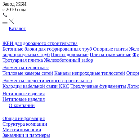
Завод ЖБИ
с 2010 года
Каталог
ЖБИ для дорожного строительства
Бетонные блоки для гофрированных труб
Опорные плиты
Желе
водопропускных труб
Плиты дорожные
Плиты трамвайные
Фу
Тротуарная плитка
Железобетонный забор
Элементы теплотрасс
Тепловые камеры сетей
Каналы непроходные теплосетей
Опорн
Элементы энергетического строительства
Колодцы кабельной связи ККС
Трехлучевые фундаменты
Лотк
Нетиповые изделия
Нетиповые изделия
О компании
Общая информация
Структура компании
Миссия компании
Заказчики и партнеры