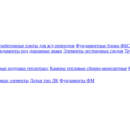
зобетонные плиты для ж/д переездов
Фундаментные блоки ФБС
ндаменты под дорожные знаки
Элементы лестничных сходов
Тр
ые подушки теплотрасс
Камеры тепловые сборно-монолитные
овые элементы
Лотки тип ЛК
Фундаменты ФМ