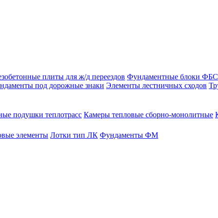
зобетонные плиты для ж/д переездов
Фундаментные блоки ФБС
ндаменты под дорожные знаки
Элементы лестничных сходов
Тр
ые подушки теплотрасс
Камеры тепловые сборно-монолитные
овые элементы
Лотки тип ЛК
Фундаменты ФМ