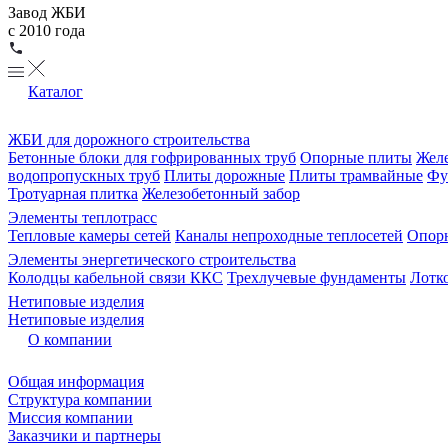
Завод ЖБИ
с 2010 года
Каталог
ЖБИ для дорожного строительства
Бетонные блоки для гофрированных труб
Опорные плиты
Желе
водопропускных труб
Плиты дорожные
Плиты трамвайные
Фу
Тротуарная плитка
Железобетонный забор
Элементы теплотрасс
Тепловые камеры сетей
Каналы непроходные теплосетей
Опорн
Элементы энергетического строительства
Колодцы кабельной связи ККС
Трехлучевые фундаменты
Лотк
Нетиповые изделия
Нетиповые изделия
О компании
Общая информация
Структура компании
Миссия компании
Заказчики и партнеры