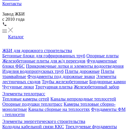
Контакты
Завод ЖБИ
с 2010 года
Каталог
ЖБИ для дорожного строительства
Бетонные блоки для гофрированных труб
Опорные плиты
Железобетонные плиты для ж/д переездов
Фундаментные
блоки ФБС
Прикромочные лотки и элементы водоотведения
Изделия водопропускных труб
Плиты дорожные
Плиты
трамвайные
Фундаменты под дорожные знаки
Элементы
лестничных сходов
Трубы железобетонные
Бордюрные камни
Чугунные люки
Тротуарная плитка
Железобетонный забор
Элементы теплотрасс
Тепловые камеры сетей
Каналы непроходные теплосетей
Опорные подушки теплотрасс
Камеры тепловые сборно-
монолитные
Каналы сборные на теплосетях
Фундаменты ФМ
- теплосети
Элементы энергетического строительства
Колодцы кабельной связи ККС
Трехлучевые фундаменты