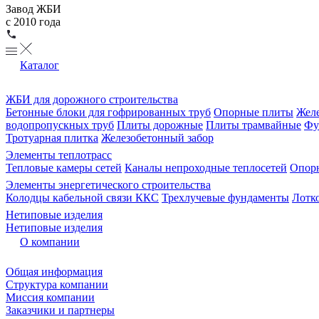
Завод ЖБИ
с 2010 года
Каталог
ЖБИ для дорожного строительства
Бетонные блоки для гофрированных труб
Опорные плиты
Желе
водопропускных труб
Плиты дорожные
Плиты трамвайные
Фу
Тротуарная плитка
Железобетонный забор
Элементы теплотрасс
Тепловые камеры сетей
Каналы непроходные теплосетей
Опорн
Элементы энергетического строительства
Колодцы кабельной связи ККС
Трехлучевые фундаменты
Лотк
Нетиповые изделия
Нетиповые изделия
О компании
Общая информация
Структура компании
Миссия компании
Заказчики и партнеры