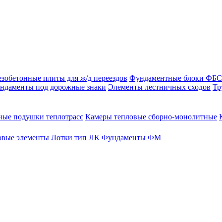
зобетонные плиты для ж/д переездов
Фундаментные блоки ФБС
ндаменты под дорожные знаки
Элементы лестничных сходов
Тр
ые подушки теплотрасс
Камеры тепловые сборно-монолитные
овые элементы
Лотки тип ЛК
Фундаменты ФМ