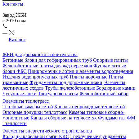
Контакты
Завод ЖБИ
с 2010 года
Каталог
ЖБИ для дорожного строительства
Бетонные блоки для гофрированных труб
Опорные плиты
Железобетонные плиты для ж/д переездов
Фундаментные
блоки ФБС
Прикромочные лотки и элементы водоотведения
Изделия водопропускных труб
Плиты дорожные
Плиты
трамвайные
Фундаменты под дорожные знаки
Элементы
лестничных сходов
Трубы железобетонные
Бордюрные камни
Чугунные люки
Тротуарная плитка
Железобетонный забор
Элементы теплотрасс
Тепловые камеры сетей
Каналы непроходные теплосетей
Опорные подушки теплотрасс
Камеры тепловые сборно-
монолитные
Каналы сборные на теплосетях
Фундаменты ФМ
- теплосети
Элементы энергетического строительства
Колодцы кабельной связи ККС
Трехлучевые фундаменты