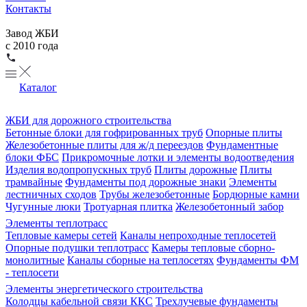
Контакты
Завод ЖБИ
с 2010 года
Каталог
ЖБИ для дорожного строительства
Бетонные блоки для гофрированных труб
Опорные плиты
Железобетонные плиты для ж/д переездов
Фундаментные
блоки ФБС
Прикромочные лотки и элементы водоотведения
Изделия водопропускных труб
Плиты дорожные
Плиты
трамвайные
Фундаменты под дорожные знаки
Элементы
лестничных сходов
Трубы железобетонные
Бордюрные камни
Чугунные люки
Тротуарная плитка
Железобетонный забор
Элементы теплотрасс
Тепловые камеры сетей
Каналы непроходные теплосетей
Опорные подушки теплотрасс
Камеры тепловые сборно-
монолитные
Каналы сборные на теплосетях
Фундаменты ФМ
- теплосети
Элементы энергетического строительства
Колодцы кабельной связи ККС
Трехлучевые фундаменты