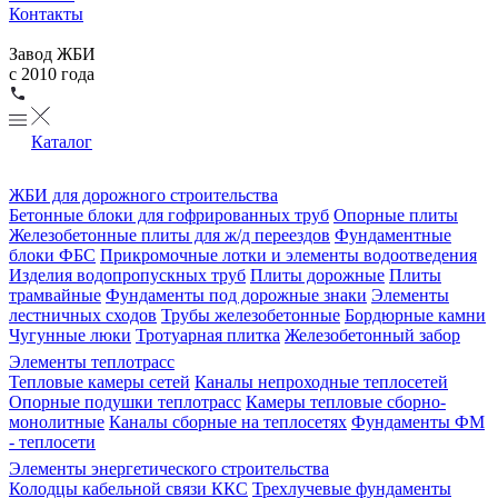
Контакты
Завод ЖБИ
с 2010 года
Каталог
ЖБИ для дорожного строительства
Бетонные блоки для гофрированных труб
Опорные плиты
Железобетонные плиты для ж/д переездов
Фундаментные
блоки ФБС
Прикромочные лотки и элементы водоотведения
Изделия водопропускных труб
Плиты дорожные
Плиты
трамвайные
Фундаменты под дорожные знаки
Элементы
лестничных сходов
Трубы железобетонные
Бордюрные камни
Чугунные люки
Тротуарная плитка
Железобетонный забор
Элементы теплотрасс
Тепловые камеры сетей
Каналы непроходные теплосетей
Опорные подушки теплотрасс
Камеры тепловые сборно-
монолитные
Каналы сборные на теплосетях
Фундаменты ФМ
- теплосети
Элементы энергетического строительства
Колодцы кабельной связи ККС
Трехлучевые фундаменты