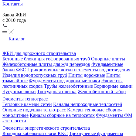
Контакты
Завод ЖБИ
с 2010 года
Каталог
ЖБИ для дорожного строительства
Бетонные блоки для гофрированных труб
Опорные плиты
Железобетонные плиты для ж/д переездов
Фундаментные
блоки ФБС
Прикромочные лотки и элементы водоотведения
Изделия водопропускных труб
Плиты дорожные
Плиты
трамвайные
Фундаменты под дорожные знаки
Элементы
лестничных сходов
Трубы железобетонные
Бордюрные камни
Чугунные люки
Тротуарная плитка
Железобетонный забор
Элементы теплотрасс
Тепловые камеры сетей
Каналы непроходные теплосетей
Опорные подушки теплотрасс
Камеры тепловые сборно-
монолитные
Каналы сборные на теплосетях
Фундаменты ФМ
- теплосети
Элементы энергетического строительства
Колодцы кабельной связи ККС
Трехлучевые фундаменты