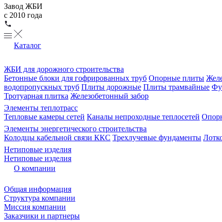
Завод ЖБИ
с 2010 года
Каталог
ЖБИ для дорожного строительства
Бетонные блоки для гофрированных труб
Опорные плиты
Желе
водопропускных труб
Плиты дорожные
Плиты трамвайные
Фу
Тротуарная плитка
Железобетонный забор
Элементы теплотрасс
Тепловые камеры сетей
Каналы непроходные теплосетей
Опорн
Элементы энергетического строительства
Колодцы кабельной связи ККС
Трехлучевые фундаменты
Лотк
Нетиповые изделия
Нетиповые изделия
О компании
Общая информация
Структура компании
Миссия компании
Заказчики и партнеры