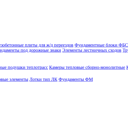
зобетонные плиты для ж/д переездов
Фундаментные блоки ФБС
ндаменты под дорожные знаки
Элементы лестничных сходов
Тр
ые подушки теплотрасс
Камеры тепловые сборно-монолитные
овые элементы
Лотки тип ЛК
Фундаменты ФМ