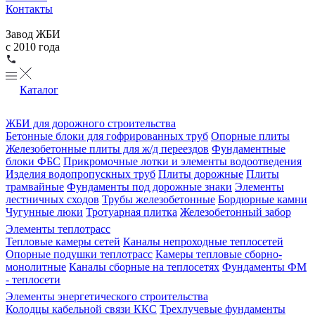
Контакты
Завод ЖБИ
с 2010 года
Каталог
ЖБИ для дорожного строительства
Бетонные блоки для гофрированных труб
Опорные плиты
Железобетонные плиты для ж/д переездов
Фундаментные
блоки ФБС
Прикромочные лотки и элементы водоотведения
Изделия водопропускных труб
Плиты дорожные
Плиты
трамвайные
Фундаменты под дорожные знаки
Элементы
лестничных сходов
Трубы железобетонные
Бордюрные камни
Чугунные люки
Тротуарная плитка
Железобетонный забор
Элементы теплотрасс
Тепловые камеры сетей
Каналы непроходные теплосетей
Опорные подушки теплотрасс
Камеры тепловые сборно-
монолитные
Каналы сборные на теплосетях
Фундаменты ФМ
- теплосети
Элементы энергетического строительства
Колодцы кабельной связи ККС
Трехлучевые фундаменты