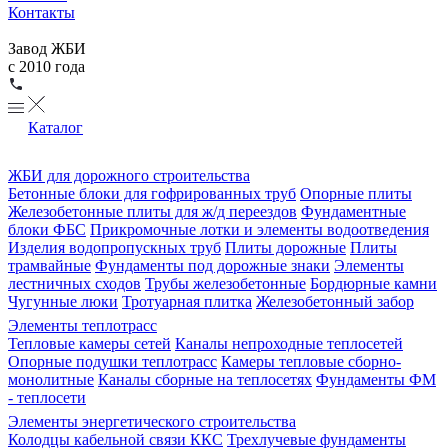
Контакты
Завод ЖБИ
с 2010 года
Каталог
ЖБИ для дорожного строительства
Бетонные блоки для гофрированных труб
Опорные плиты
Железобетонные плиты для ж/д переездов
Фундаментные
блоки ФБС
Прикромочные лотки и элементы водоотведения
Изделия водопропускных труб
Плиты дорожные
Плиты
трамвайные
Фундаменты под дорожные знаки
Элементы
лестничных сходов
Трубы железобетонные
Бордюрные камни
Чугунные люки
Тротуарная плитка
Железобетонный забор
Элементы теплотрасс
Тепловые камеры сетей
Каналы непроходные теплосетей
Опорные подушки теплотрасс
Камеры тепловые сборно-
монолитные
Каналы сборные на теплосетях
Фундаменты ФМ
- теплосети
Элементы энергетического строительства
Колодцы кабельной связи ККС
Трехлучевые фундаменты