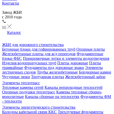
Контакты
Завод ЖБИ
с 2010 года
Каталог
ЖБИ для дорожного строительства
Бетонные блоки для гофрированных труб
Опорные плиты
Железобетонные плиты для ж/д переездов
Фундаментные
блоки ФБС
Прикромочные лотки и элементы водоотведения
Изделия водопропускных труб
Плиты дорожные
Плиты
трамвайные
Фундаменты под дорожные знаки
Элементы
лестничных сходов
Трубы железобетонные
Бордюрные камни
Чугунные люки
Тротуарная плитка
Железобетонный забор
Элементы теплотрасс
Тепловые камеры сетей
Каналы непроходные теплосетей
Опорные подушки теплотрасс
Камеры тепловые сборно-
монолитные
Каналы сборные на теплосетях
Фундаменты ФМ
- теплосети
Элементы энергетического строительства
Колодцы кабельной связи ККС
Трехлучевые фундаменты