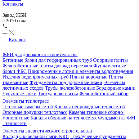
Контакты
Завод ЖБИ
с 2010 года
Каталог
ЖБИ для дорожного строительства
Бетонные блоки для гофрированных труб
Опорные плиты
Железобетонные плиты для ж/д переездов
Фундаментные
блоки ФБС
Прикромочные лотки и элементы водоотведения
Изделия водопропускных труб
Плиты дорожные
Плиты
трамвайные
Фундаменты под дорожные знаки
Элементы
лестничных сходов
Трубы железобетонные
Бордюрные камни
Чугунные люки
Тротуарная плитка
Железобетонный забор
Элементы теплотрасс
Тепловые камеры сетей
Каналы непроходные теплосетей
Опорные подушки теплотрасс
Камеры тепловые сборно-
монолитные
Каналы сборные на теплосетях
Фундаменты ФМ
- теплосети
Элементы энергетического строительства
Колодцы кабельной связи ККС
Трехлучевые фундаменты