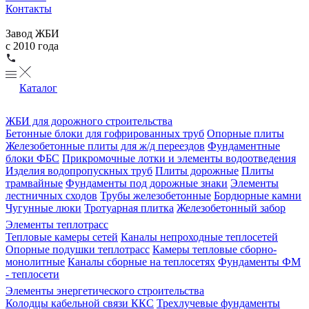
Контакты
Завод ЖБИ
с 2010 года
Каталог
ЖБИ для дорожного строительства
Бетонные блоки для гофрированных труб
Опорные плиты
Железобетонные плиты для ж/д переездов
Фундаментные
блоки ФБС
Прикромочные лотки и элементы водоотведения
Изделия водопропускных труб
Плиты дорожные
Плиты
трамвайные
Фундаменты под дорожные знаки
Элементы
лестничных сходов
Трубы железобетонные
Бордюрные камни
Чугунные люки
Тротуарная плитка
Железобетонный забор
Элементы теплотрасс
Тепловые камеры сетей
Каналы непроходные теплосетей
Опорные подушки теплотрасс
Камеры тепловые сборно-
монолитные
Каналы сборные на теплосетях
Фундаменты ФМ
- теплосети
Элементы энергетического строительства
Колодцы кабельной связи ККС
Трехлучевые фундаменты