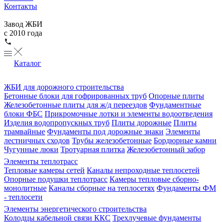
Контакты
Завод ЖБИ
с 2010 года
Каталог
ЖБИ для дорожного строительства
Бетонные блоки для гофрированных труб
Опорные плиты
Железобетонные плиты для ж/д переездов
Фундаментные
блоки ФБС
Прикромочные лотки и элементы водоотведения
Изделия водопропускных труб
Плиты дорожные
Плиты
трамвайные
Фундаменты под дорожные знаки
Элементы
лестничных сходов
Трубы железобетонные
Бордюрные камни
Чугунные люки
Тротуарная плитка
Железобетонный забор
Элементы теплотрасс
Тепловые камеры сетей
Каналы непроходные теплосетей
Опорные подушки теплотрасс
Камеры тепловые сборно-
монолитные
Каналы сборные на теплосетях
Фундаменты ФМ
- теплосети
Элементы энергетического строительства
Колодцы кабельной связи ККС
Трехлучевые фундаменты