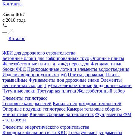
Контакты
Завод ЖБИ
с 2010 года
Каталог
ЖБИ для дорожного строительства
Бетонные блоки для гофрированных труб
Опорные плиты
Железобетонные плиты для ж/д переездов
Фундаментные
блоки ФБС
Прикромочные лотки и элементы водоотведения
Изделия водопропускных труб
Плиты дорожные
Плиты
трамвайные
Фундаменты под дорожные знаки
Элементы
лестничных сходов
Трубы железобетонные
Бордюрные камни
Чугунные люки
Тротуарная плитка
Железобетонный забор
Элементы теплотрасс
Тепловые камеры сетей
Каналы непроходные теплосетей
Опорные подушки теплотрасс
Камеры тепловые сборно-
монолитные
Каналы сборные на теплосетях
Фундаменты ФМ
- теплосети
Элементы энергетического строительства
Колодцы кабельной связи ККС
Трехлучевые фундаменты