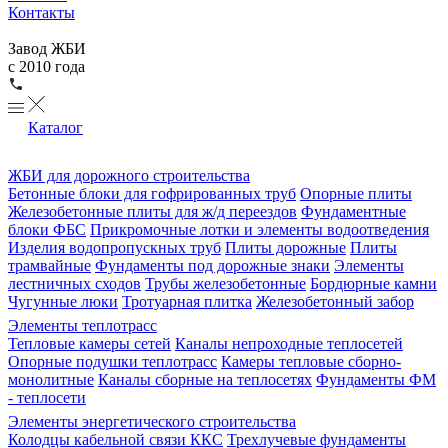
Контакты
Завод ЖБИ
с 2010 года
Каталог
ЖБИ для дорожного строительства
Бетонные блоки для гофрированных труб
Опорные плиты
Железобетонные плиты для ж/д переездов
Фундаментные
блоки ФБС
Прикромочные лотки и элементы водоотведения
Изделия водопропускных труб
Плиты дорожные
Плиты
трамвайные
Фундаменты под дорожные знаки
Элементы
лестничных сходов
Трубы железобетонные
Бордюрные камни
Чугунные люки
Тротуарная плитка
Железобетонный забор
Элементы теплотрасс
Тепловые камеры сетей
Каналы непроходные теплосетей
Опорные подушки теплотрасс
Камеры тепловые сборно-
монолитные
Каналы сборные на теплосетях
Фундаменты ФМ
- теплосети
Элементы энергетического строительства
Колодцы кабельной связи ККС
Трехлучевые фундаменты