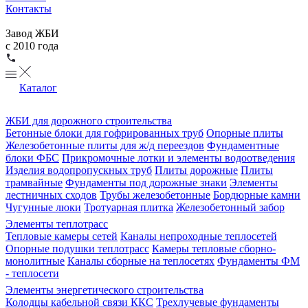
Контакты
Завод ЖБИ
с 2010 года
Каталог
ЖБИ для дорожного строительства
Бетонные блоки для гофрированных труб
Опорные плиты
Железобетонные плиты для ж/д переездов
Фундаментные
блоки ФБС
Прикромочные лотки и элементы водоотведения
Изделия водопропускных труб
Плиты дорожные
Плиты
трамвайные
Фундаменты под дорожные знаки
Элементы
лестничных сходов
Трубы железобетонные
Бордюрные камни
Чугунные люки
Тротуарная плитка
Железобетонный забор
Элементы теплотрасс
Тепловые камеры сетей
Каналы непроходные теплосетей
Опорные подушки теплотрасс
Камеры тепловые сборно-
монолитные
Каналы сборные на теплосетях
Фундаменты ФМ
- теплосети
Элементы энергетического строительства
Колодцы кабельной связи ККС
Трехлучевые фундаменты