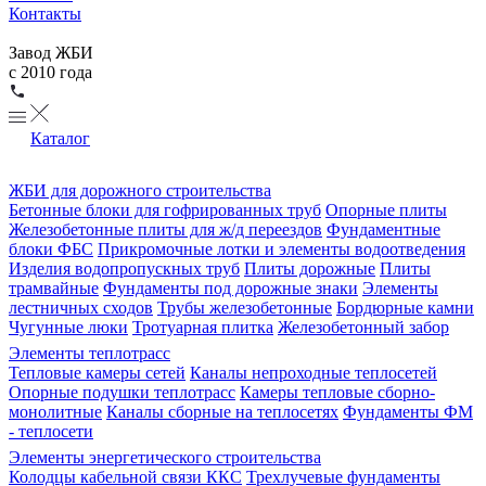
Контакты
Завод ЖБИ
с 2010 года
Каталог
ЖБИ для дорожного строительства
Бетонные блоки для гофрированных труб
Опорные плиты
Железобетонные плиты для ж/д переездов
Фундаментные
блоки ФБС
Прикромочные лотки и элементы водоотведения
Изделия водопропускных труб
Плиты дорожные
Плиты
трамвайные
Фундаменты под дорожные знаки
Элементы
лестничных сходов
Трубы железобетонные
Бордюрные камни
Чугунные люки
Тротуарная плитка
Железобетонный забор
Элементы теплотрасс
Тепловые камеры сетей
Каналы непроходные теплосетей
Опорные подушки теплотрасс
Камеры тепловые сборно-
монолитные
Каналы сборные на теплосетях
Фундаменты ФМ
- теплосети
Элементы энергетического строительства
Колодцы кабельной связи ККС
Трехлучевые фундаменты