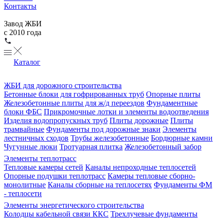
Контакты
Завод ЖБИ
с 2010 года
Каталог
ЖБИ для дорожного строительства
Бетонные блоки для гофрированных труб
Опорные плиты
Железобетонные плиты для ж/д переездов
Фундаментные
блоки ФБС
Прикромочные лотки и элементы водоотведения
Изделия водопропускных труб
Плиты дорожные
Плиты
трамвайные
Фундаменты под дорожные знаки
Элементы
лестничных сходов
Трубы железобетонные
Бордюрные камни
Чугунные люки
Тротуарная плитка
Железобетонный забор
Элементы теплотрасс
Тепловые камеры сетей
Каналы непроходные теплосетей
Опорные подушки теплотрасс
Камеры тепловые сборно-
монолитные
Каналы сборные на теплосетях
Фундаменты ФМ
- теплосети
Элементы энергетического строительства
Колодцы кабельной связи ККС
Трехлучевые фундаменты