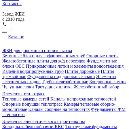
Контакты
Завод ЖБИ
с 2010 года
Каталог
ЖБИ для дорожного строительства
Бетонные блоки для гофрированных труб
Опорные плиты
Железобетонные плиты для ж/д переездов
Фундаментные
блоки ФБС
Прикромочные лотки и элементы водоотведения
Изделия водопропускных труб
Плиты дорожные
Плиты
трамвайные
Фундаменты под дорожные знаки
Элементы
лестничных сходов
Трубы железобетонные
Бордюрные камни
Чугунные люки
Тротуарная плитка
Железобетонный забор
Элементы теплотрасс
Тепловые камеры сетей
Каналы непроходные теплосетей
Опорные подушки теплотрасс
Камеры тепловые сборно-
монолитные
Каналы сборные на теплосетях
Фундаменты ФМ
- теплосети
Элементы энергетического строительства
Колодцы кабельной связи ККС
Трехлучевые фундаменты