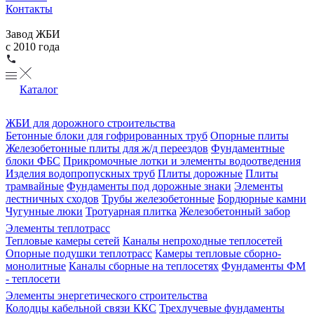
Контакты
Завод ЖБИ
с 2010 года
Каталог
ЖБИ для дорожного строительства
Бетонные блоки для гофрированных труб
Опорные плиты
Железобетонные плиты для ж/д переездов
Фундаментные
блоки ФБС
Прикромочные лотки и элементы водоотведения
Изделия водопропускных труб
Плиты дорожные
Плиты
трамвайные
Фундаменты под дорожные знаки
Элементы
лестничных сходов
Трубы железобетонные
Бордюрные камни
Чугунные люки
Тротуарная плитка
Железобетонный забор
Элементы теплотрасс
Тепловые камеры сетей
Каналы непроходные теплосетей
Опорные подушки теплотрасс
Камеры тепловые сборно-
монолитные
Каналы сборные на теплосетях
Фундаменты ФМ
- теплосети
Элементы энергетического строительства
Колодцы кабельной связи ККС
Трехлучевые фундаменты