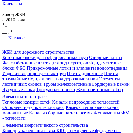
Контакты
Завод ЖБИ
с 2010 года
Каталог
ЖБИ для дорожного строительства
Бетонные блоки для гофрированных труб
Опорные плиты
Железобетонные плиты для ж/д переездов
Фундаментные
блоки ФБС
Прикромочные лотки и элементы водоотведения
Изделия водопропускных труб
Плиты дорожные
Плиты
трамвайные
Фундаменты под дорожные знаки
Элементы
лестничных сходов
Трубы железобетонные
Бордюрные камни
Чугунные люки
Тротуарная плитка
Железобетонный забор
Элементы теплотрасс
Тепловые камеры сетей
Каналы непроходные теплосетей
Опорные подушки теплотрасс
Камеры тепловые сборно-
монолитные
Каналы сборные на теплосетях
Фундаменты ФМ
- теплосети
Элементы энергетического строительства
Колодцы кабельной связи ККС
Трехлучевые фундаменты