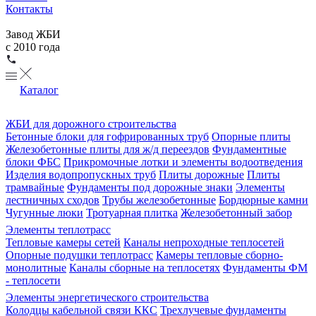
Контакты
Завод ЖБИ
с 2010 года
Каталог
ЖБИ для дорожного строительства
Бетонные блоки для гофрированных труб
Опорные плиты
Железобетонные плиты для ж/д переездов
Фундаментные
блоки ФБС
Прикромочные лотки и элементы водоотведения
Изделия водопропускных труб
Плиты дорожные
Плиты
трамвайные
Фундаменты под дорожные знаки
Элементы
лестничных сходов
Трубы железобетонные
Бордюрные камни
Чугунные люки
Тротуарная плитка
Железобетонный забор
Элементы теплотрасс
Тепловые камеры сетей
Каналы непроходные теплосетей
Опорные подушки теплотрасс
Камеры тепловые сборно-
монолитные
Каналы сборные на теплосетях
Фундаменты ФМ
- теплосети
Элементы энергетического строительства
Колодцы кабельной связи ККС
Трехлучевые фундаменты