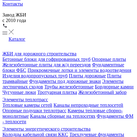
Контакты
Завод ЖБИ
с 2010 года
Каталог
ЖБИ для дорожного строительства
Бетонные блоки для гофрированных труб
Опорные плиты
Железобетонные плиты для ж/д переездов
Фундаментные
блоки ФБС
Прикромочные лотки и элементы водоотведения
Изделия водопропускных труб
Плиты дорожные
Плиты
трамвайные
Фундаменты под дорожные знаки
Элементы
лестничных сходов
Трубы железобетонные
Бордюрные камни
Чугунные люки
Тротуарная плитка
Железобетонный забор
Элементы теплотрасс
Тепловые камеры сетей
Каналы непроходные теплосетей
Опорные подушки теплотрасс
Камеры тепловые сборно-
монолитные
Каналы сборные на теплосетях
Фундаменты ФМ
- теплосети
Элементы энергетического строительства
Колодцы кабельной связи ККС
Трехлучевые фундаменты