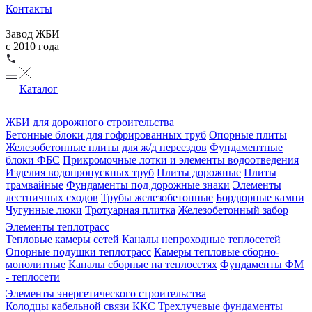
Контакты
Завод ЖБИ
с 2010 года
Каталог
ЖБИ для дорожного строительства
Бетонные блоки для гофрированных труб
Опорные плиты
Железобетонные плиты для ж/д переездов
Фундаментные
блоки ФБС
Прикромочные лотки и элементы водоотведения
Изделия водопропускных труб
Плиты дорожные
Плиты
трамвайные
Фундаменты под дорожные знаки
Элементы
лестничных сходов
Трубы железобетонные
Бордюрные камни
Чугунные люки
Тротуарная плитка
Железобетонный забор
Элементы теплотрасс
Тепловые камеры сетей
Каналы непроходные теплосетей
Опорные подушки теплотрасс
Камеры тепловые сборно-
монолитные
Каналы сборные на теплосетях
Фундаменты ФМ
- теплосети
Элементы энергетического строительства
Колодцы кабельной связи ККС
Трехлучевые фундаменты