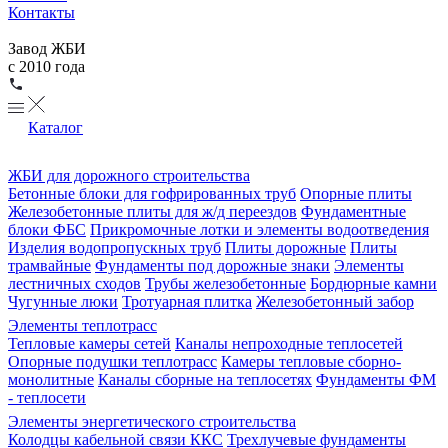
Контакты
Завод ЖБИ
с 2010 года
Каталог
ЖБИ для дорожного строительства
Бетонные блоки для гофрированных труб
Опорные плиты
Железобетонные плиты для ж/д переездов
Фундаментные
блоки ФБС
Прикромочные лотки и элементы водоотведения
Изделия водопропускных труб
Плиты дорожные
Плиты
трамвайные
Фундаменты под дорожные знаки
Элементы
лестничных сходов
Трубы железобетонные
Бордюрные камни
Чугунные люки
Тротуарная плитка
Железобетонный забор
Элементы теплотрасс
Тепловые камеры сетей
Каналы непроходные теплосетей
Опорные подушки теплотрасс
Камеры тепловые сборно-
монолитные
Каналы сборные на теплосетях
Фундаменты ФМ
- теплосети
Элементы энергетического строительства
Колодцы кабельной связи ККС
Трехлучевые фундаменты