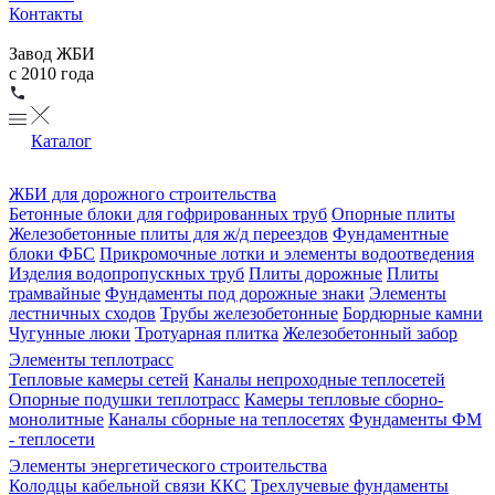
Контакты
Завод ЖБИ
с 2010 года
Каталог
ЖБИ для дорожного строительства
Бетонные блоки для гофрированных труб
Опорные плиты
Железобетонные плиты для ж/д переездов
Фундаментные
блоки ФБС
Прикромочные лотки и элементы водоотведения
Изделия водопропускных труб
Плиты дорожные
Плиты
трамвайные
Фундаменты под дорожные знаки
Элементы
лестничных сходов
Трубы железобетонные
Бордюрные камни
Чугунные люки
Тротуарная плитка
Железобетонный забор
Элементы теплотрасс
Тепловые камеры сетей
Каналы непроходные теплосетей
Опорные подушки теплотрасс
Камеры тепловые сборно-
монолитные
Каналы сборные на теплосетях
Фундаменты ФМ
- теплосети
Элементы энергетического строительства
Колодцы кабельной связи ККС
Трехлучевые фундаменты