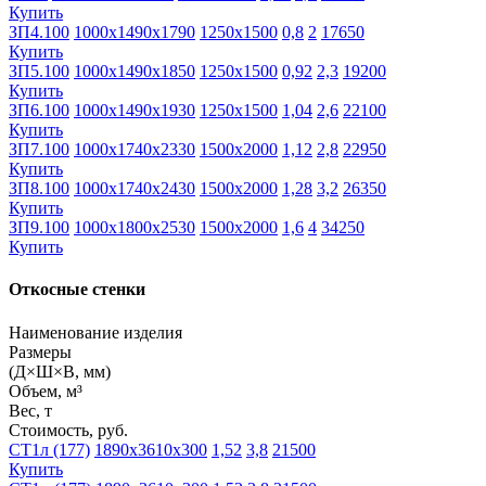
Купить
ЗП4.100
1000х1490х1790
1250х1500
0,8
2
17650
Купить
ЗП5.100
1000х1490х1850
1250х1500
0,92
2,3
19200
Купить
ЗП6.100
1000х1490х1930
1250х1500
1,04
2,6
22100
Купить
ЗП7.100
1000х1740х2330
1500х2000
1,12
2,8
22950
Купить
ЗП8.100
1000х1740х2430
1500х2000
1,28
3,2
26350
Купить
ЗП9.100
1000х1800х2530
1500х2000
1,6
4
34250
Купить
Откосные стенки
Наименование изделия
Размеры
(Д×Ш×В, мм)
Объем, м³
Вес, т
Стоимость, руб.
СТ1л (177)
1890х3610х300
1,52
3,8
21500
Купить