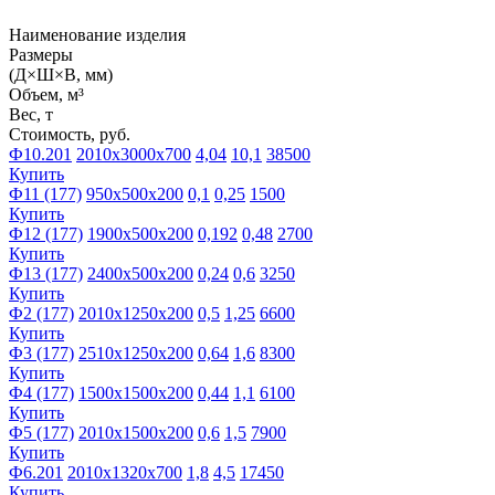
Наименование изделия
Размеры
(Д×Ш×В, мм)
Объем, м³
Вес, т
Стоимость, руб.
Ф10.201
2010х3000х700
4,04
10,1
38500
Купить
Ф11 (177)
950х500х200
0,1
0,25
1500
Купить
Ф12 (177)
1900х500х200
0,192
0,48
2700
Купить
Ф13 (177)
2400х500х200
0,24
0,6
3250
Купить
Ф2 (177)
2010х1250х200
0,5
1,25
6600
Купить
Ф3 (177)
2510х1250х200
0,64
1,6
8300
Купить
Ф4 (177)
1500х1500х200
0,44
1,1
6100
Купить
Ф5 (177)
2010х1500х200
0,6
1,5
7900
Купить
Ф6.201
2010х1320х700
1,8
4,5
17450
Купить