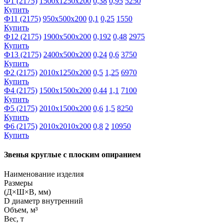
Ф1 (2175)
1500х1250х200
0,38
0,95
5250
Купить
Ф11 (2175)
950х500х200
0,1
0,25
1550
Купить
Ф12 (2175)
1900х500х200
0,192
0,48
2975
Купить
Ф13 (2175)
2400х500х200
0,24
0,6
3750
Купить
Ф2 (2175)
2010х1250х200
0,5
1,25
6970
Купить
Ф4 (2175)
1500х1500х200
0,44
1,1
7100
Купить
Ф5 (2175)
2010х1500х200
0,6
1,5
8250
Купить
Ф6 (2175)
2010х2010х200
0,8
2
10950
Купить
Звенья круглые с плоским опиранием
Наименование изделия
Размеры
(Д×Ш×В, мм)
D диаметр внутренний
Объем, м³
Вес, т