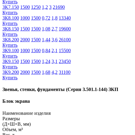
Купить
ЗК7.150
1500
1250
1,2
3
21690
Купить
ЗК8.100
1000
1500
0,72
1,8
13340
Купить
ЗК8.150
1500
1500
1,08
2,7
19600
Купить
ЗК8.200
2000
1500
1,44
3,6
26100
Купить
ЗК9.100
1000
1500
0,84
2,1
15500
Купить
ЗК9.150
1500
1500
1,24
3,1
23450
Купить
ЗК9.200
2000
1500
1,68
4,2
31100
Купить
Звенья, стенки, фундаменты (Серия 3.501.1-144) ЗКП
Блок экрана
Наименование изделия
Размеры
(Д×Ш×В, мм)
Объем, м³
Вес, т