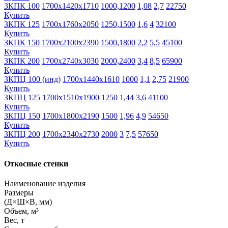
ЗКПК 100
1700х1420х1710
1000,1200
1,08
2,7
22750
Купить
ЗКПК 125
1700х1760х2050
1250,1500
1,6
4
32100
Купить
ЗКПК 150
1700х2100х2390
1500,1800
2,2
5,5
45100
Купить
ЗКПК 200
1700х2740х3030
2000,2400
3,4
8,5
65900
Купить
ЗКПЦ 100 (инд)
1700х1440х1610
1000
1,1
2,75
21900
Купить
ЗКПЦ 125
1700х1510х1900
1250
1,44
3,6
41100
Купить
ЗКПЦ 150
1700х1800х2190
1500
1,96
4,9
54650
Купить
ЗКПЦ 200
1700х2340х2730
2000
3
7,5
57650
Купить
Откосные стенки
Наименование изделия
Размеры
(Д×Ш×В, мм)
Объем, м³
Вес, т