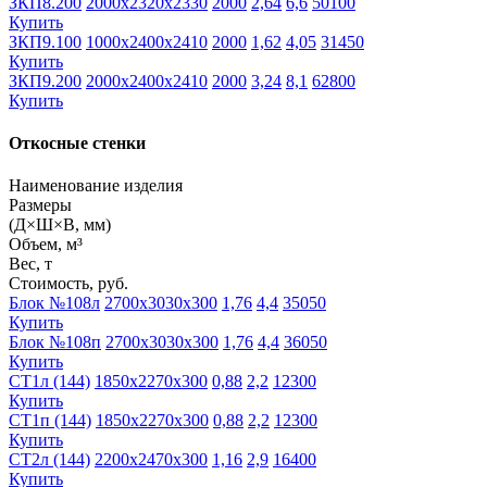
ЗКП8.200
2000х2320х2330
2000
2,64
6,6
50100
Купить
ЗКП9.100
1000х2400х2410
2000
1,62
4,05
31450
Купить
ЗКП9.200
2000х2400х2410
2000
3,24
8,1
62800
Купить
Откосные стенки
Наименование изделия
Размеры
(Д×Ш×В, мм)
Объем, м³
Вес, т
Стоимость, руб.
Блок №108л
2700х3030х300
1,76
4,4
35050
Купить
Блок №108п
2700х3030х300
1,76
4,4
36050
Купить
СТ1л (144)
1850х2270х300
0,88
2,2
12300
Купить
СТ1п (144)
1850х2270х300
0,88
2,2
12300
Купить
СТ2л (144)
2200х2470х300
1,16
2,9
16400
Купить