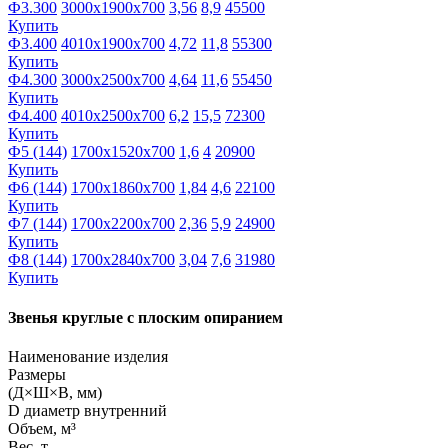
Ф3.300
3000х1900х700
3,56
8,9
45500
Купить
Ф3.400
4010х1900х700
4,72
11,8
55300
Купить
Ф4.300
3000х2500х700
4,64
11,6
55450
Купить
Ф4.400
4010х2500х700
6,2
15,5
72300
Купить
Ф5 (144)
1700х1520х700
1,6
4
20900
Купить
Ф6 (144)
1700х1860х700
1,84
4,6
22100
Купить
Ф7 (144)
1700х2200х700
2,36
5,9
24900
Купить
Ф8 (144)
1700х2840х700
3,04
7,6
31980
Купить
Звенья круглые с плоским опиранием
Наименование изделия
Размеры
(Д×Ш×В, мм)
D диаметр внутренний
Объем, м³
Вес, т