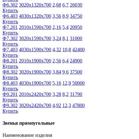
Ф6.302
3020х1320х700
2,68
6,7
26030
Купить
Ф6.403
4030х1320х700
3,56
8,9
34750
Купить
Ф7.201
2010х1590х700
2,16
5,4
20950
Купить
Ф7.302
3020х1590х700
3,24
8,1
31000
Купить
Ф7.403
4030х1590х700
4,32
10,8
42400
Купить
Ф8.201
2010х1900х700
2,56
6,4
24900
Купить
Ф8.302
3020х1900х700
3,84
9,6
37500
Купить
Ф8.403
4030х1900х700
5,16
12,9
50000
Купить
Ф9.201
2010х2420х700
3,28
8,2
31790
Купить
Ф9.302
3020х2420х700
4,92
12,3
47800
Купить
Звенья прямоугольные
Наименование изделия