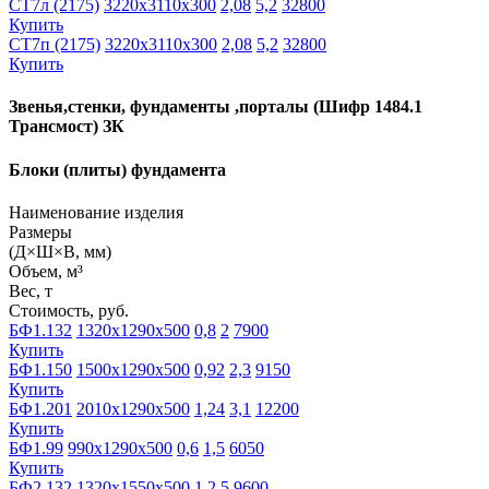
СТ7л (2175)
3220х3110х300
2,08
5,2
32800
Купить
СТ7п (2175)
3220х3110х300
2,08
5,2
32800
Купить
Звенья,стенки, фундаменты ,порталы (Шифр 1484.1
Трансмост) ЗК
Блоки (плиты) фундамента
Наименование изделия
Размеры
(Д×Ш×В, мм)
Объем, м³
Вес, т
Стоимость, руб.
БФ1.132
1320х1290х500
0,8
2
7900
Купить
БФ1.150
1500х1290х500
0,92
2,3
9150
Купить
БФ1.201
2010х1290х500
1,24
3,1
12200
Купить
БФ1.99
990х1290х500
0,6
1,5
6050
Купить
БФ2.132
1320х1550х500
1
2,5
9600