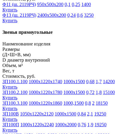
Ф11 (ш. 2119РЧ)
950х500х200
0,1
0,25
1400
Купить
Ф13 (ш. 2119РЧ)
2400х500х200
0,24
0,6
3250
Купить
Звенья прямоугольные
Наименование изделия
Размеры
(Д×Ш×В, мм)
D диаметр внутренний
Объем, м³
Вес, т
Стоимость, руб.
ЗП100.1.100
1000х1220х1740
1000х1500
0,68
1,7
14200
Купить
ЗП100.2.100
1000х1220х1780
1000х1500
0,72
1,8
15100
Купить
ЗП100.3.100
1000х1220х1860
1000,1500
0,8
2
18150
Купить
ЗП100В
1050х1220х2120
1000х1500
0,84
2,1
19250
Купить
ЗП100П
1000х1220х2240
1000х2000
0,76
1,9
19250
Купить