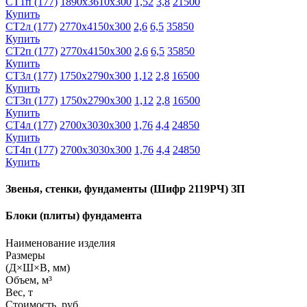
СТ1п (177)
1890х3610х300
1,52
3,8
21500
Купить
СТ2л (177)
2770х4150х300
2,6
6,5
35850
Купить
СТ2п (177)
2770х4150х300
2,6
6,5
35850
Купить
СТ3л (177)
1750х2790х300
1,12
2,8
16500
Купить
СТ3п (177)
1750х2790х300
1,12
2,8
16500
Купить
СТ4л (177)
2700х3030х300
1,76
4,4
24850
Купить
СТ4п (177)
2700х3030х300
1,76
4,4
24850
Купить
Звенья, стенки, фундаменты (Шифр 2119РЧ) ЗП
Блоки (плиты) фундамента
Наименование изделия
Размеры
(Д×Ш×В, мм)
Объем, м³
Вес, т
Стоимость, руб.