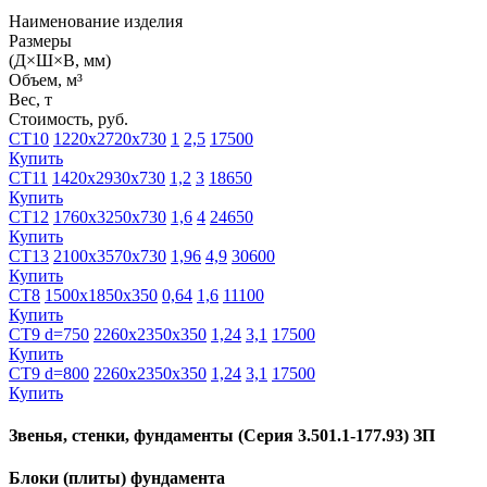
Наименование изделия
Размеры
(Д×Ш×В, мм)
Объем, м³
Вес, т
Стоимость, руб.
СТ10
1220х2720х730
1
2,5
17500
Купить
СТ11
1420х2930х730
1,2
3
18650
Купить
СТ12
1760х3250х730
1,6
4
24650
Купить
СТ13
2100х3570х730
1,96
4,9
30600
Купить
СТ8
1500х1850х350
0,64
1,6
11100
Купить
СТ9 d=750
2260х2350х350
1,24
3,1
17500
Купить
СТ9 d=800
2260х2350х350
1,24
3,1
17500
Купить
Звенья, стенки, фундаменты (Серия 3.501.1-177.93) ЗП
Блоки (плиты) фундамента