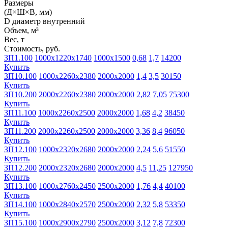
Размеры
(Д×Ш×В, мм)
D диаметр внутренний
Объем, м³
Вес, т
Стоимость, руб.
ЗП1.100
1000х1220х1740
1000х1500
0,68
1,7
14200
Купить
ЗП10.100
1000х2260х2380
2000х2000
1,4
3,5
30150
Купить
ЗП10.200
2000х2260х2380
2000х2000
2,82
7,05
75300
Купить
ЗП11.100
1000х2260х2500
2000х2000
1,68
4,2
38450
Купить
ЗП11.200
2000х2260х2500
2000х2000
3,36
8,4
96050
Купить
ЗП12.100
1000х2320х2680
2000х2000
2,24
5,6
51550
Купить
ЗП12.200
2000х2320х2680
2000х2000
4,5
11,25
127950
Купить
ЗП13.100
1000х2760х2450
2500х2000
1,76
4,4
40100
Купить
ЗП14.100
1000х2840х2570
2500х2000
2,32
5,8
53350
Купить
ЗП15.100
1000х2900х2790
2500х2000
3,12
7,8
72300