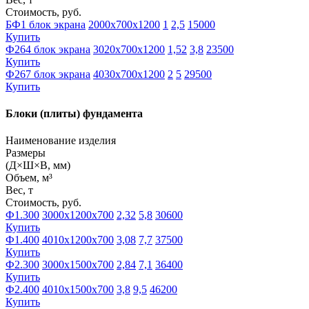
Стоимость, руб.
БФ1 блок экрана
2000х700х1200
1
2,5
15000
Купить
Ф264 блок экрана
3020х700х1200
1,52
3,8
23500
Купить
Ф267 блок экрана
4030х700х1200
2
5
29500
Купить
Блоки (плиты) фундамента
Наименование изделия
Размеры
(Д×Ш×В, мм)
Объем, м³
Вес, т
Стоимость, руб.
Ф1.300
3000х1200х700
2,32
5,8
30600
Купить
Ф1.400
4010х1200х700
3,08
7,7
37500
Купить
Ф2.300
3000х1500х700
2,84
7,1
36400
Купить
Ф2.400
4010х1500х700
3,8
9,5
46200
Купить