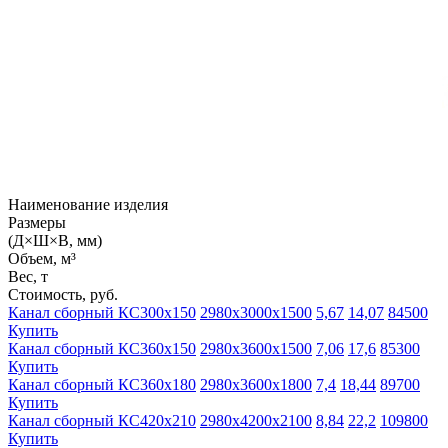
Наименование изделия
Размеры
(Д×Ш×В, мм)
Объем, м³
Вес, т
Стоимость, руб.
Канал сборный КС300х150
2980х3000х1500
5,67
14,07
84500
Купить
Канал сборный КС360х150
2980х3600х1500
7,06
17,6
85300
Купить
Канал сборный КС360х180
2980х3600х1800
7,4
18,44
89700
Купить
Канал сборный КС420х210
2980х4200х2100
8,84
22,2
109800
Купить