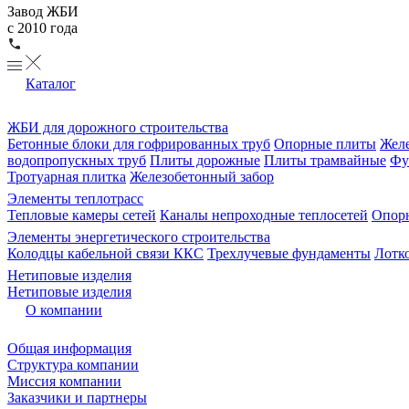
Завод ЖБИ
с 2010 года
Каталог
ЖБИ для дорожного строительства
Бетонные блоки для гофрированных труб
Опорные плиты
Желе
водопропускных труб
Плиты дорожные
Плиты трамвайные
Фу
Тротуарная плитка
Железобетонный забор
Элементы теплотрасс
Тепловые камеры сетей
Каналы непроходные теплосетей
Опорн
Элементы энергетического строительства
Колодцы кабельной связи ККС
Трехлучевые фундаменты
Лотк
Нетиповые изделия
Нетиповые изделия
О компании
Общая информация
Структура компании
Миссия компании
Заказчики и партнеры