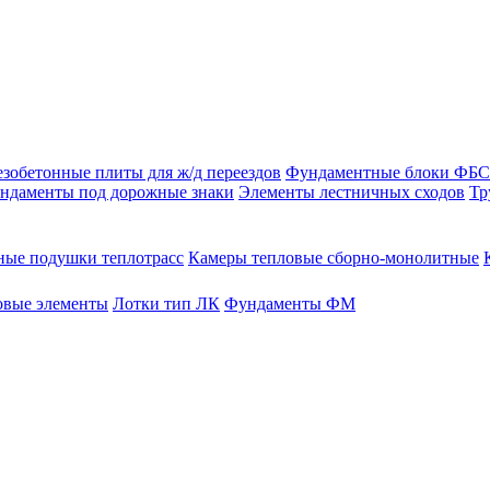
зобетонные плиты для ж/д переездов
Фундаментные блоки ФБС
ндаменты под дорожные знаки
Элементы лестничных сходов
Тр
ые подушки теплотрасс
Камеры тепловые сборно-монолитные
овые элементы
Лотки тип ЛК
Фундаменты ФМ