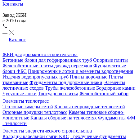
Контакты
Завод ЖБИ
с 2010 года
Каталог
ЖБИ для дорожного строительства
Бетонные блоки для гофрированных труб
Опорные плиты
Железобетонные плиты для ж/д переездов
Фундаментные
блоки ФБС
Прикромочные лотки и элементы водоотведения
Изделия водопропускных труб
Плиты дорожные
Плиты
трамвайные
Фундаменты под дорожные знаки
Элементы
лестничных сходов
Трубы железобетонные
Бордюрные камни
Чугунные люки
Тротуарная плитка
Железобетонный забор
Элементы теплотрасс
Тепловые камеры сетей
Каналы непроходные теплосетей
Опорные подушки теплотрасс
Камеры тепловые сборно-
монолитные
Каналы сборные на теплосетях
Фундаменты ФМ
- теплосети
Элементы энергетического строительства
Колодцы кабельной связи ККС
Трехлучевые фундаменты