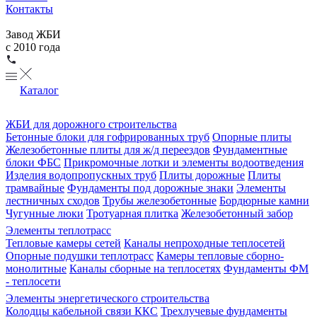
Контакты
Завод ЖБИ
с 2010 года
Каталог
ЖБИ для дорожного строительства
Бетонные блоки для гофрированных труб
Опорные плиты
Железобетонные плиты для ж/д переездов
Фундаментные
блоки ФБС
Прикромочные лотки и элементы водоотведения
Изделия водопропускных труб
Плиты дорожные
Плиты
трамвайные
Фундаменты под дорожные знаки
Элементы
лестничных сходов
Трубы железобетонные
Бордюрные камни
Чугунные люки
Тротуарная плитка
Железобетонный забор
Элементы теплотрасс
Тепловые камеры сетей
Каналы непроходные теплосетей
Опорные подушки теплотрасс
Камеры тепловые сборно-
монолитные
Каналы сборные на теплосетях
Фундаменты ФМ
- теплосети
Элементы энергетического строительства
Колодцы кабельной связи ККС
Трехлучевые фундаменты