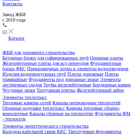
Контакты
Завод ЖБИ
с 2010 года
Каталог
ЖБИ для дорожного строительства
Бетонные блоки для гофрированных труб
Опорные плиты
Железобетонные плиты для ж/д переездов
Фундаментные
блоки ФБС
Прикромочные лотки и элементы водоотведения
Изделия водопропускных труб
Плиты дорожные
Плиты
трамвайные
Фундаменты под дорожные знаки
Элементы
лестничных сходов
Трубы железобетонные
Бордюрные камни
Чугунные люки
Тротуарная плитка
Железобетонный забор
Элементы теплотрасс
Тепловые камеры сетей
Каналы непроходные теплосетей
Опорные подушки теплотрасс
Камеры тепловые сборно-
монолитные
Каналы сборные на теплосетях
Фундаменты ФМ
- теплосети
Элементы энергетического строительства
Колодцы кабельной связи ККС
Трехлучевые фундаменты