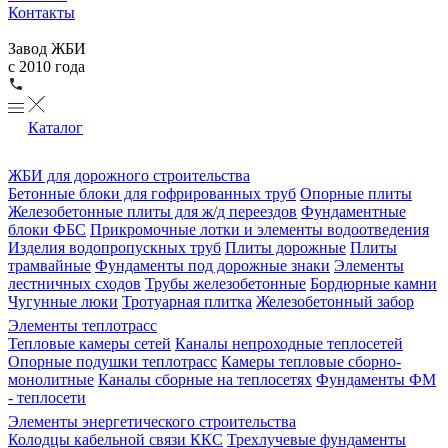
Контакты
Завод ЖБИ
с 2010 года
Каталог
ЖБИ для дорожного строительства
Бетонные блоки для гофрированных труб
Опорные плиты
Железобетонные плиты для ж/д переездов
Фундаментные
блоки ФБС
Прикромочные лотки и элементы водоотведения
Изделия водопропускных труб
Плиты дорожные
Плиты
трамвайные
Фундаменты под дорожные знаки
Элементы
лестничных сходов
Трубы железобетонные
Бордюрные камни
Чугунные люки
Тротуарная плитка
Железобетонный забор
Элементы теплотрасс
Тепловые камеры сетей
Каналы непроходные теплосетей
Опорные подушки теплотрасс
Камеры тепловые сборно-
монолитные
Каналы сборные на теплосетях
Фундаменты ФМ
- теплосети
Элементы энергетического строительства
Колодцы кабельной связи ККС
Трехлучевые фундаменты