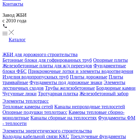
Контакты
Завод ЖБИ
с 2010 года
Каталог
ЖБИ для дорожного строительства
Бетонные блоки для гофрированных труб
Опорные плиты
Железобетонные плиты для ж/д переездов
Фундаментные
блоки ФБС
Прикромочные лотки и элементы водоотведения
Изделия водопропускных труб
Плиты дорожные
Плиты
трамвайные
Фундаменты под дорожные знаки
Элементы
лестничных сходов
Трубы железобетонные
Бордюрные камни
Чугунные люки
Тротуарная плитка
Железобетонный забор
Элементы теплотрасс
Тепловые камеры сетей
Каналы непроходные теплосетей
Опорные подушки теплотрасс
Камеры тепловые сборно-
монолитные
Каналы сборные на теплосетях
Фундаменты ФМ
- теплосети
Элементы энергетического строительства
Колодцы кабельной связи ККС
Трехлучевые фундаменты