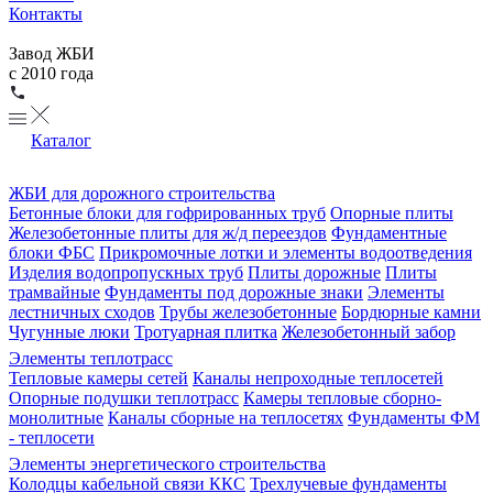
Контакты
Завод ЖБИ
с 2010 года
Каталог
ЖБИ для дорожного строительства
Бетонные блоки для гофрированных труб
Опорные плиты
Железобетонные плиты для ж/д переездов
Фундаментные
блоки ФБС
Прикромочные лотки и элементы водоотведения
Изделия водопропускных труб
Плиты дорожные
Плиты
трамвайные
Фундаменты под дорожные знаки
Элементы
лестничных сходов
Трубы железобетонные
Бордюрные камни
Чугунные люки
Тротуарная плитка
Железобетонный забор
Элементы теплотрасс
Тепловые камеры сетей
Каналы непроходные теплосетей
Опорные подушки теплотрасс
Камеры тепловые сборно-
монолитные
Каналы сборные на теплосетях
Фундаменты ФМ
- теплосети
Элементы энергетического строительства
Колодцы кабельной связи ККС
Трехлучевые фундаменты