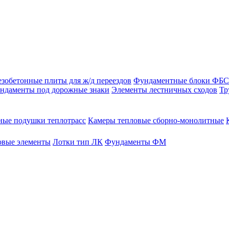
зобетонные плиты для ж/д переездов
Фундаментные блоки ФБС
ндаменты под дорожные знаки
Элементы лестничных сходов
Тр
ые подушки теплотрасс
Камеры тепловые сборно-монолитные
овые элементы
Лотки тип ЛК
Фундаменты ФМ