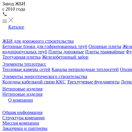
Завод ЖБИ
с 2010 года
Каталог
ЖБИ для дорожного строительства
Бетонные блоки для гофрированных труб
Опорные плиты
Желе
водопропускных труб
Плиты дорожные
Плиты трамвайные
Фу
Тротуарная плитка
Железобетонный забор
Элементы теплотрасс
Тепловые камеры сетей
Каналы непроходные теплосетей
Опорн
Элементы энергетического строительства
Колодцы кабельной связи ККС
Трехлучевые фундаменты
Лотк
Нетиповые изделия
Нетиповые изделия
О компании
Общая информация
Структура компании
Миссия компании
Заказчики и партнеры