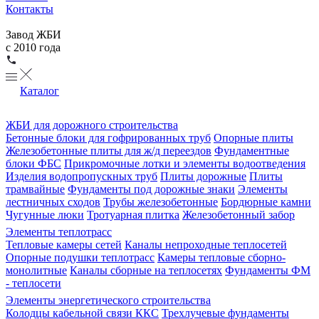
Контакты
Завод ЖБИ
с 2010 года
Каталог
ЖБИ для дорожного строительства
Бетонные блоки для гофрированных труб
Опорные плиты
Железобетонные плиты для ж/д переездов
Фундаментные
блоки ФБС
Прикромочные лотки и элементы водоотведения
Изделия водопропускных труб
Плиты дорожные
Плиты
трамвайные
Фундаменты под дорожные знаки
Элементы
лестничных сходов
Трубы железобетонные
Бордюрные камни
Чугунные люки
Тротуарная плитка
Железобетонный забор
Элементы теплотрасс
Тепловые камеры сетей
Каналы непроходные теплосетей
Опорные подушки теплотрасс
Камеры тепловые сборно-
монолитные
Каналы сборные на теплосетях
Фундаменты ФМ
- теплосети
Элементы энергетического строительства
Колодцы кабельной связи ККС
Трехлучевые фундаменты