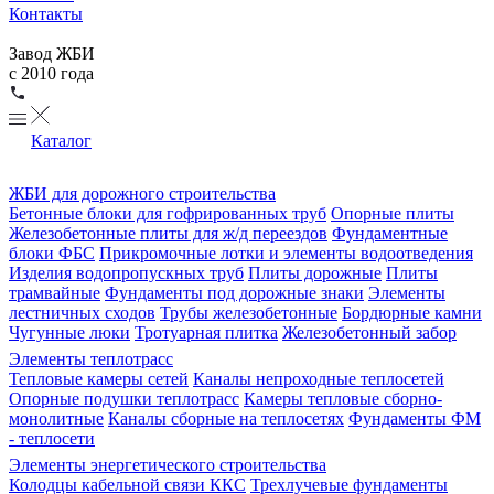
Контакты
Завод ЖБИ
с 2010 года
Каталог
ЖБИ для дорожного строительства
Бетонные блоки для гофрированных труб
Опорные плиты
Железобетонные плиты для ж/д переездов
Фундаментные
блоки ФБС
Прикромочные лотки и элементы водоотведения
Изделия водопропускных труб
Плиты дорожные
Плиты
трамвайные
Фундаменты под дорожные знаки
Элементы
лестничных сходов
Трубы железобетонные
Бордюрные камни
Чугунные люки
Тротуарная плитка
Железобетонный забор
Элементы теплотрасс
Тепловые камеры сетей
Каналы непроходные теплосетей
Опорные подушки теплотрасс
Камеры тепловые сборно-
монолитные
Каналы сборные на теплосетях
Фундаменты ФМ
- теплосети
Элементы энергетического строительства
Колодцы кабельной связи ККС
Трехлучевые фундаменты