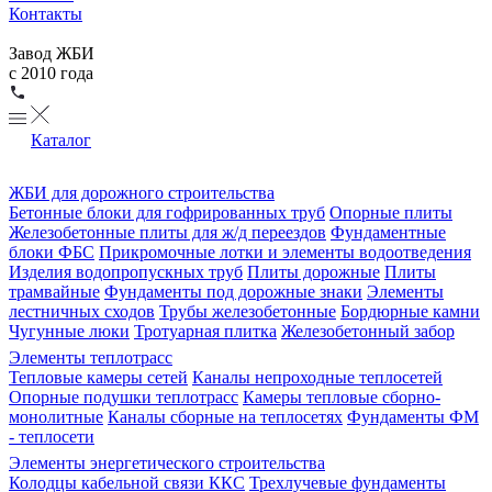
Контакты
Завод ЖБИ
с 2010 года
Каталог
ЖБИ для дорожного строительства
Бетонные блоки для гофрированных труб
Опорные плиты
Железобетонные плиты для ж/д переездов
Фундаментные
блоки ФБС
Прикромочные лотки и элементы водоотведения
Изделия водопропускных труб
Плиты дорожные
Плиты
трамвайные
Фундаменты под дорожные знаки
Элементы
лестничных сходов
Трубы железобетонные
Бордюрные камни
Чугунные люки
Тротуарная плитка
Железобетонный забор
Элементы теплотрасс
Тепловые камеры сетей
Каналы непроходные теплосетей
Опорные подушки теплотрасс
Камеры тепловые сборно-
монолитные
Каналы сборные на теплосетях
Фундаменты ФМ
- теплосети
Элементы энергетического строительства
Колодцы кабельной связи ККС
Трехлучевые фундаменты