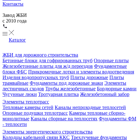
Контакты
Завод ЖБИ
с 2010 года
Каталог
ЖБИ для дорожного строительства
Бетонные блоки для гофрированных труб
Опорные плиты
Железобетонные плиты для ж/д переездов
Фундаментные
блоки ФБС
Прикромочные лотки и элементы водоотведения
Изделия водопропускных труб
Плиты дорожные
Плиты
трамвайные
Фундаменты под дорожные знаки
Элементы
лестничных сходов
Трубы железобетонные
Бордюрные камни
Чугунные люки
Тротуарная плитка
Железобетонный забор
Элементы теплотрасс
Тепловые камеры сетей
Каналы непроходные теплосетей
Опорные подушки теплотрасс
Камеры тепловые сборно-
монолитные
Каналы сборные на теплосетях
Фундаменты ФМ
- теплосети
Элементы энергетического строительства
Колодцы кабельной связи ККС
Трехлучевые фундаменты