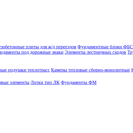
зобетонные плиты для ж/д переездов
Фундаментные блоки ФБС
ндаменты под дорожные знаки
Элементы лестничных сходов
Тр
ые подушки теплотрасс
Камеры тепловые сборно-монолитные
овые элементы
Лотки тип ЛК
Фундаменты ФМ