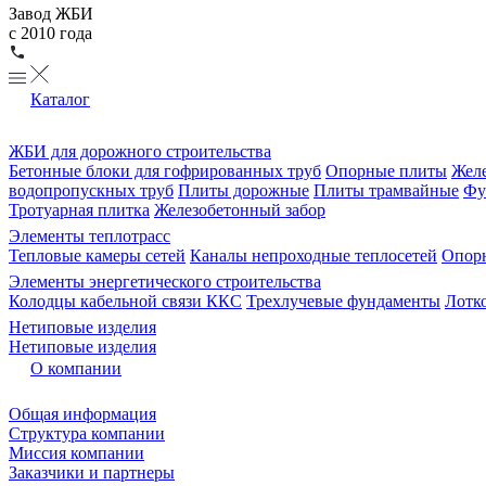
Завод ЖБИ
с 2010 года
Каталог
ЖБИ для дорожного строительства
Бетонные блоки для гофрированных труб
Опорные плиты
Желе
водопропускных труб
Плиты дорожные
Плиты трамвайные
Фу
Тротуарная плитка
Железобетонный забор
Элементы теплотрасс
Тепловые камеры сетей
Каналы непроходные теплосетей
Опорн
Элементы энергетического строительства
Колодцы кабельной связи ККС
Трехлучевые фундаменты
Лотк
Нетиповые изделия
Нетиповые изделия
О компании
Общая информация
Структура компании
Миссия компании
Заказчики и партнеры