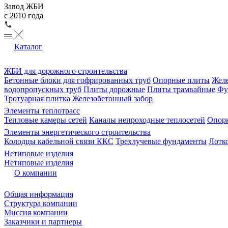
Завод ЖБИ
с 2010 года
Каталог
ЖБИ для дорожного строительства
Бетонные блоки для гофрированных труб
Опорные плиты
Желе
водопропускных труб
Плиты дорожные
Плиты трамвайные
Фу
Тротуарная плитка
Железобетонный забор
Элементы теплотрасс
Тепловые камеры сетей
Каналы непроходные теплосетей
Опорн
Элементы энергетического строительства
Колодцы кабельной связи ККС
Трехлучевые фундаменты
Лотк
Нетиповые изделия
Нетиповые изделия
О компании
Общая информация
Структура компании
Миссия компании
Заказчики и партнеры