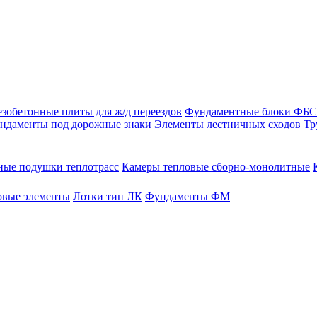
зобетонные плиты для ж/д переездов
Фундаментные блоки ФБС
ндаменты под дорожные знаки
Элементы лестничных сходов
Тр
ые подушки теплотрасс
Камеры тепловые сборно-монолитные
овые элементы
Лотки тип ЛК
Фундаменты ФМ