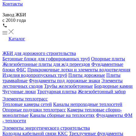
Контакты
Завод ЖБИ
с 2010 года
Каталог
ЖБИ для дорожного строительства
Бетонные блоки для гофрированных труб
Опорные плиты
Железобетонные плиты для ж/д переездов
Фундаментные
блоки ФБС
Прикромочные лотки и элементы водоотведения
Изделия водопропускных труб
Плиты дорожные
Плиты
трамвайные
Фундаменты под дорожные знаки
Элементы
лестничных сходов
Трубы железобетонные
Бордюрные камни
Чугунные люки
Тротуарная плитка
Железобетонный забор
Элементы теплотрасс
Тепловые камеры сетей
Каналы непроходные теплосетей
Опорные подушки теплотрасс
Камеры тепловые сборно-
монолитные
Каналы сборные на теплосетях
Фундаменты ФМ
- теплосети
Элементы энергетического строительства
Колодцы кабельной связи ККС
Трехлучевые фундаменты