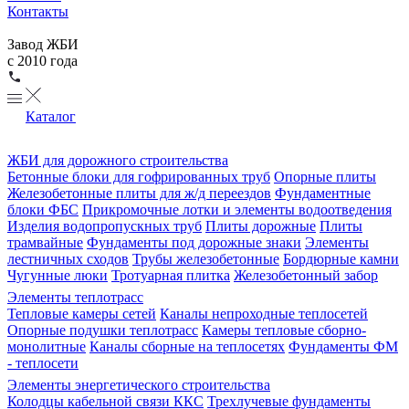
Контакты
Завод ЖБИ
с 2010 года
Каталог
ЖБИ для дорожного строительства
Бетонные блоки для гофрированных труб
Опорные плиты
Железобетонные плиты для ж/д переездов
Фундаментные
блоки ФБС
Прикромочные лотки и элементы водоотведения
Изделия водопропускных труб
Плиты дорожные
Плиты
трамвайные
Фундаменты под дорожные знаки
Элементы
лестничных сходов
Трубы железобетонные
Бордюрные камни
Чугунные люки
Тротуарная плитка
Железобетонный забор
Элементы теплотрасс
Тепловые камеры сетей
Каналы непроходные теплосетей
Опорные подушки теплотрасс
Камеры тепловые сборно-
монолитные
Каналы сборные на теплосетях
Фундаменты ФМ
- теплосети
Элементы энергетического строительства
Колодцы кабельной связи ККС
Трехлучевые фундаменты