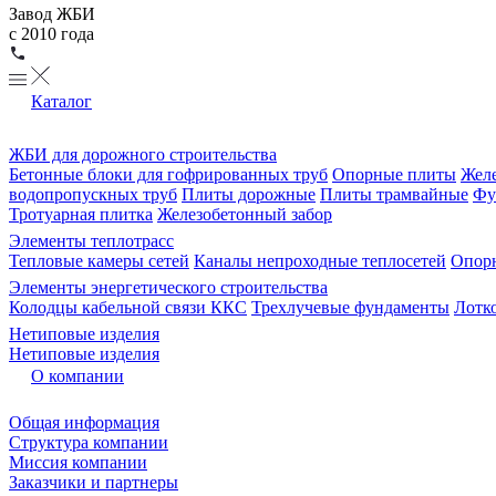
Завод ЖБИ
с 2010 года
Каталог
ЖБИ для дорожного строительства
Бетонные блоки для гофрированных труб
Опорные плиты
Желе
водопропускных труб
Плиты дорожные
Плиты трамвайные
Фу
Тротуарная плитка
Железобетонный забор
Элементы теплотрасс
Тепловые камеры сетей
Каналы непроходные теплосетей
Опорн
Элементы энергетического строительства
Колодцы кабельной связи ККС
Трехлучевые фундаменты
Лотк
Нетиповые изделия
Нетиповые изделия
О компании
Общая информация
Структура компании
Миссия компании
Заказчики и партнеры