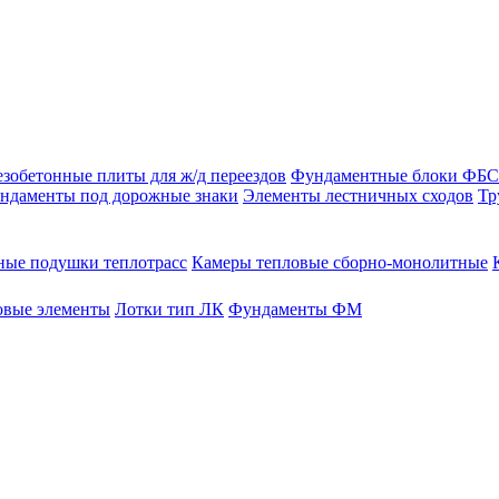
зобетонные плиты для ж/д переездов
Фундаментные блоки ФБС
ндаменты под дорожные знаки
Элементы лестничных сходов
Тр
ые подушки теплотрасс
Камеры тепловые сборно-монолитные
овые элементы
Лотки тип ЛК
Фундаменты ФМ