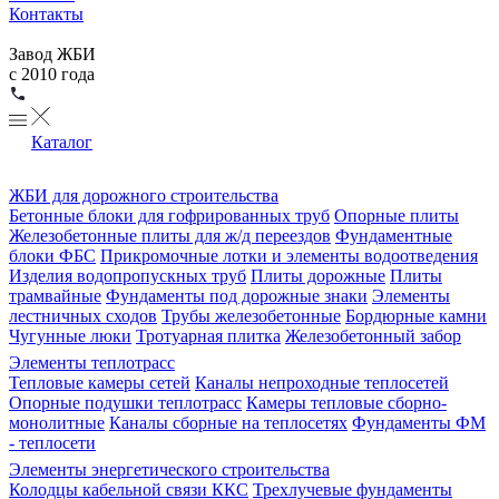
Контакты
Завод ЖБИ
с 2010 года
Каталог
ЖБИ для дорожного строительства
Бетонные блоки для гофрированных труб
Опорные плиты
Железобетонные плиты для ж/д переездов
Фундаментные
блоки ФБС
Прикромочные лотки и элементы водоотведения
Изделия водопропускных труб
Плиты дорожные
Плиты
трамвайные
Фундаменты под дорожные знаки
Элементы
лестничных сходов
Трубы железобетонные
Бордюрные камни
Чугунные люки
Тротуарная плитка
Железобетонный забор
Элементы теплотрасс
Тепловые камеры сетей
Каналы непроходные теплосетей
Опорные подушки теплотрасс
Камеры тепловые сборно-
монолитные
Каналы сборные на теплосетях
Фундаменты ФМ
- теплосети
Элементы энергетического строительства
Колодцы кабельной связи ККС
Трехлучевые фундаменты