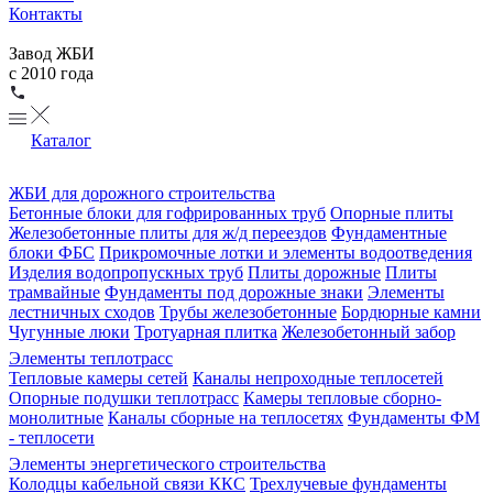
Контакты
Завод ЖБИ
с 2010 года
Каталог
ЖБИ для дорожного строительства
Бетонные блоки для гофрированных труб
Опорные плиты
Железобетонные плиты для ж/д переездов
Фундаментные
блоки ФБС
Прикромочные лотки и элементы водоотведения
Изделия водопропускных труб
Плиты дорожные
Плиты
трамвайные
Фундаменты под дорожные знаки
Элементы
лестничных сходов
Трубы железобетонные
Бордюрные камни
Чугунные люки
Тротуарная плитка
Железобетонный забор
Элементы теплотрасс
Тепловые камеры сетей
Каналы непроходные теплосетей
Опорные подушки теплотрасс
Камеры тепловые сборно-
монолитные
Каналы сборные на теплосетях
Фундаменты ФМ
- теплосети
Элементы энергетического строительства
Колодцы кабельной связи ККС
Трехлучевые фундаменты